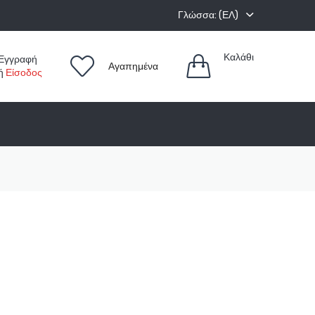
Γλώσσα: (ΕΛ)
Καλάθι
Εγγραφή
Αγαπημένα
ή
Είσοδος