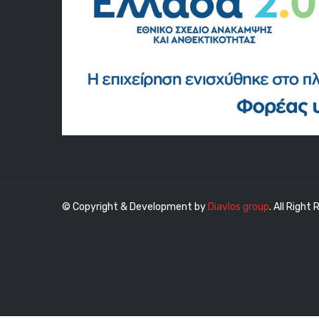
© Copyright & Development by
Diavlos group
. All Right