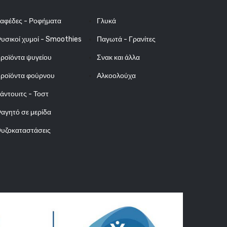
αφέδες - Ροφήματα
Γλυκά
υσικοί χυμοί - Smoothies
Παγωτά - Γρανίτες
ροϊόντα ψυγείου
Σνακ και άλλα
ροϊόντα φούρνου
Αλκοολούχα
άντουιτς - Τοστ
αγητό σε μερίδα
υζοκαταστάσεις