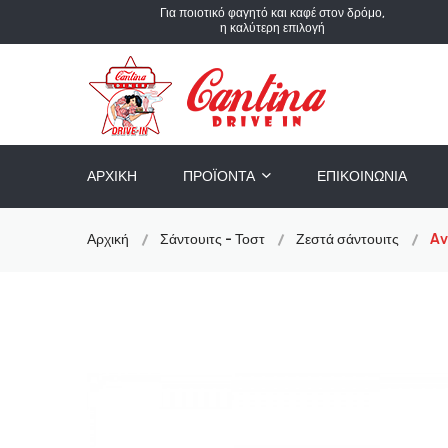
Για ποιοτικό φαγητό και καφέ στον δρόμο,
η καλύτερη επιλογή
ΑΡΧΙΚΉ
ΠΡΟΪΌΝΤΑ
ΕΠΙΚΟΙΝΩΝΊΑ
Αρχική
Σάντουιτς - Τοστ
Ζεστά σάντουιτς
Av