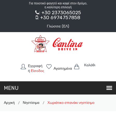
Για ποιοτικό φαγητό και καφέ στον δρόμο,
η καλύτερη επιλογή
: +30 2373065025
: +30 6974757858
Γλώσσα: (ΕΛ)
Καλάθι
Εγγραφή
Αγαπημένα
ή
Είσοδος
Αρχική
Νηστίσιμα
Χωριάτικο σπανάκι νηστίσιμο