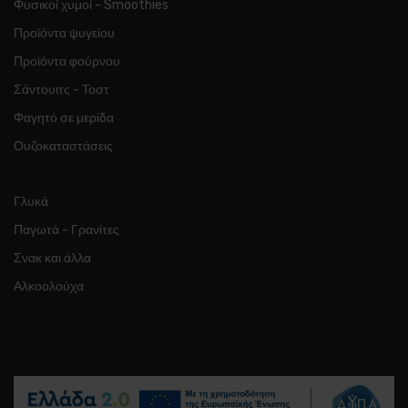
Φυσικοί χυμοί - Smoothies
Προϊόντα ψυγείου
Προϊόντα φούρνου
Σάντουιτς - Τοστ
Φαγητό σε μερίδα
Ουζοκαταστάσεις
Γλυκά
Παγωτά - Γρανίτες
Σνακ και άλλα
Αλκοολούχα