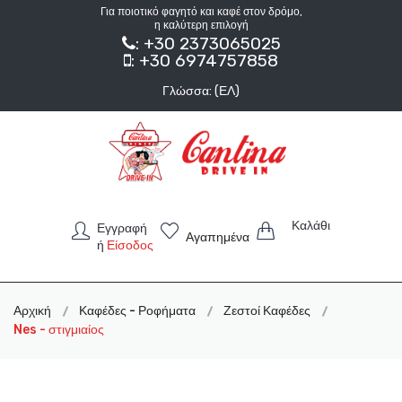
Για ποιοτικό φαγητό και καφέ στον δρόμο,
η καλύτερη επιλογή
: +30 2373065025
: +30 6974757858
Γλώσσα: (ΕΛ)
Καλάθι
Εγγραφή
Αγαπημένα
ή
Είσοδος
Αρχική
Καφέδες - Ροφήματα
Ζεστοί Καφέδες
Nes - στιγμιαίος