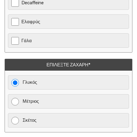
Decaffeine
Ελαφρύς
Γάλα
ΕΠΙΛΈΞΤΕ ΖΆΧΑΡΗ*
Γλυκός
Μέτριος
Σκέτος