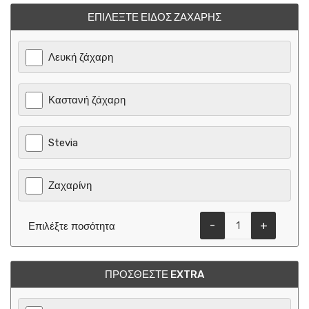
ΕΠΙΛΈΞΤΕ ΕΊΔΟΣ ΖΆΧΑΡΗΣ
Λευκή ζάχαρη
Καστανή ζάχαρη
Stevia
Ζαχαρίνη
-
+
Επιλέξτε ποσότητα
ΠΡΟΣΘΈΣΤΕ EXTRA