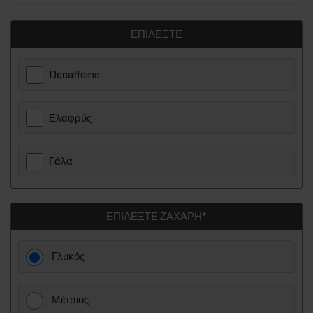
ΕΠΙΛΈΞΤΕ
Decaffeine
Ελαφρύς
Γάλα
ΕΠΙΛΈΞΤΕ ΖΆΧΑΡΗ*
Γλυκός
Μέτριος