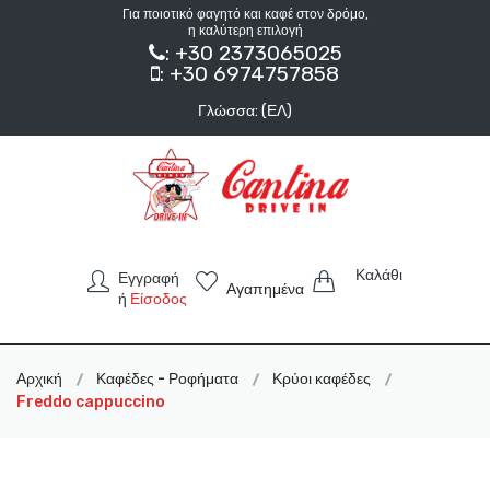
Για ποιοτικό φαγητό και καφέ στον δρόμο,
η καλύτερη επιλογή
: +30 2373065025
: +30 6974757858
Γλώσσα: (ΕΛ)
Καλάθι
Εγγραφή
Αγαπημένα
ή
Είσοδος
Αρχική
Καφέδες - Ροφήματα
Κρύοι καφέδες
Freddo cappuccino