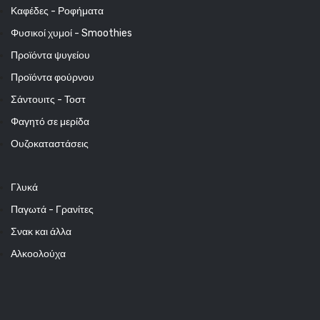
Καφέδες - Ροφήματα
Φυσικοί χυμοί - Smoothies
Προϊόντα ψυγείου
Προϊόντα φούρνου
Σάντουιτς - Τοστ
Φαγητό σε μερίδα
Ουζοκαταστάσεις
Γλυκά
Παγωτά - Γρανίτες
Σνακ και άλλα
Αλκοολούχα