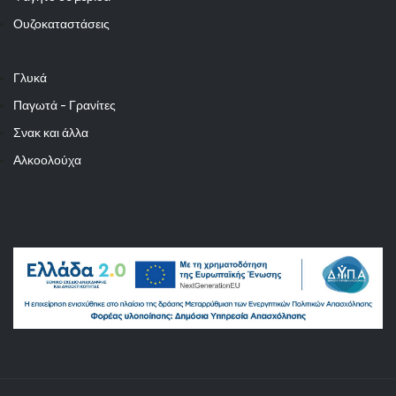
Ουζοκαταστάσεις
Γλυκά
Παγωτά - Γρανίτες
Σνακ και άλλα
Αλκοολούχα