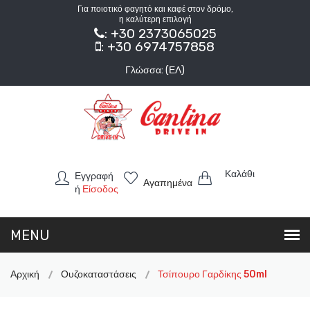
Για ποιοτικό φαγητό και καφέ στον δρόμο,
η καλύτερη επιλογή
: +30 2373065025
: +30 6974757858
Γλώσσα: (ΕΛ)
Καλάθι
Εγγραφή
Αγαπημένα
ή
Είσοδος
Αρχική
Ουζοκαταστάσεις
Τσίπουρο Γαρδίκης 50ml