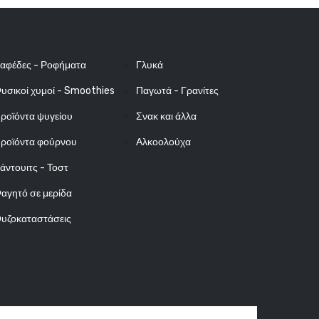
αφέδες - Ροφήματα
Γλυκά
υσικοί χυμοί - Smoothies
Παγωτά - Γρανίτες
ροϊόντα ψυγείου
Σνακ και άλλα
ροϊόντα φούρνου
Αλκοολούχα
άντουιτς - Τοστ
αγητό σε μερίδα
υζοκαταστάσεις