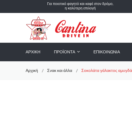
Για ποιοτικό φαγητό και καφέ στον δρόμο,
η καλύτερη επιλογή
ΑΡΧΙΚΉ
ΠΡΟΪΌΝΤΑ
ΕΠΙΚΟΙΝΩΝΊΑ
Αρχική
Σνακ και άλλα
Σοκολάτα γάλακτος αμυγδ