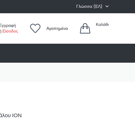
Γλώσσα: (ΕΛ)
Καλάθι
Εγγραφή
Αγαπημένα
ή
Είσοδος
άλου ΙΟΝ