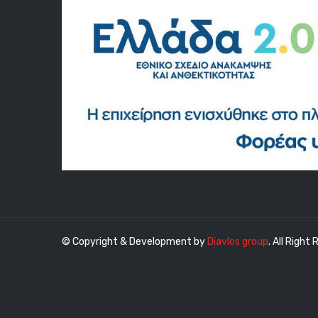
© Copyright & Development by
Diavlos group
. All Right