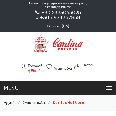
Για ποιοτικό φαγητό και καφέ στον δρόμο,
η καλύτερη επιλογή
: +30 2373065025
: +30 6974757858
Γλώσσα: (ΕΛ)
Καλάθι
Εγγραφή
Αγαπημένα
ή
Είσοδος
Αρχική
Σνακ και άλλα
Doritos Hot Corn