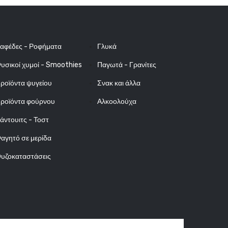
αφέδες - Ροφήματα
Γλυκά
υσικοί χυμοί - Smoothies
Παγωτά - Γρανίτες
ροϊόντα ψυγείου
Σνακ και άλλα
ροϊόντα φούρνου
Αλκοολούχα
άντουιτς - Τοστ
αγητό σε μερίδα
υζοκαταστάσεις