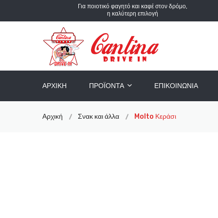
Για ποιοτικό φαγητό και καφέ στον δρόμο,
η καλύτερη επιλογή
ΑΡΧΙΚΉ
ΠΡΟΪΌΝΤΑ
ΕΠΙΚΟΙΝΩΝΊΑ
Αρχική
Σνακ και άλλα
Molto Κεράσι