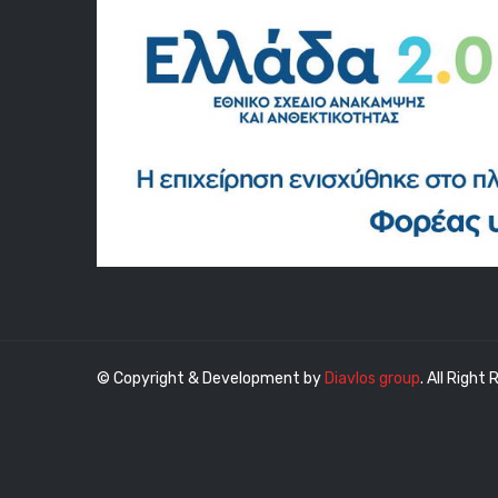
© Copyright & Development by
Diavlos group
. All Right