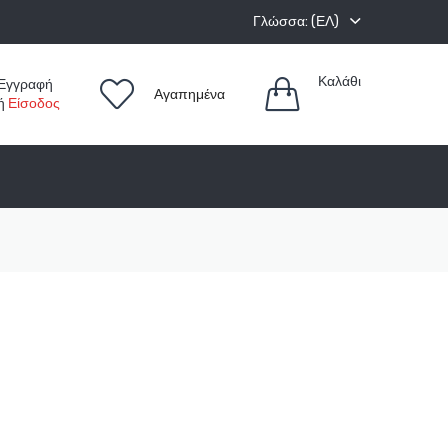
Γλώσσα: (ΕΛ)
Καλάθι
Εγγραφή
Αγαπημένα
ή
Είσοδος