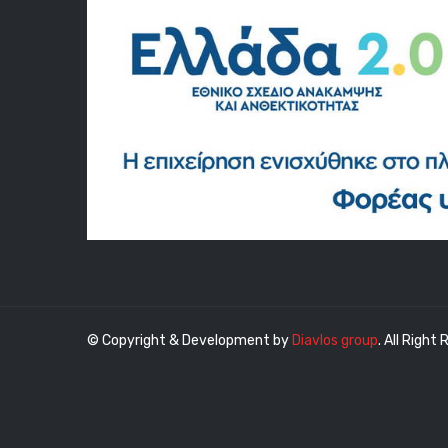
© Copyright & Development by
Diavlos group
. All Right