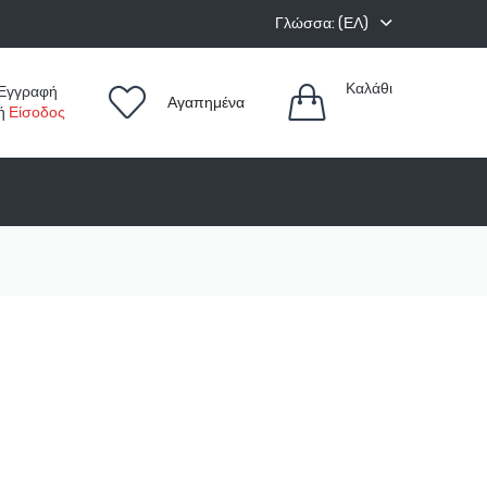
Γλώσσα: (ΕΛ)
Καλάθι
Εγγραφή
Αγαπημένα
ή
Είσοδος