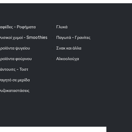
αφέδες - Ροφήματα
Γλυκά
υσικοί χυμοί - Smoothies
Παγωτά - Γρανίτες
ροϊόντα ψυγείου
Σνακ και άλλα
ροϊόντα φούρνου
Αλκοολούχα
άντουιτς - Τοστ
αγητό σε μερίδα
υζοκαταστάσεις