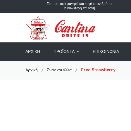
Για ποιοτικό φαγητό και καφέ στον δρόμο,
η καλύτερη επιλογή
ΑΡΧΙΚΉ
ΠΡΟΪΌΝΤΑ
ΕΠΙΚΟΙΝΩΝΊΑ
Αρχική
Σνακ και άλλα
Oreo Strawberry