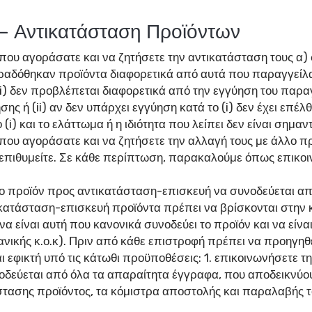
 Αντικατάσταση Προϊόντων
που αγοράσατε και να ζητήσετε την αντικατάσταση τους α) σ
αδόθηκαν προϊόντα διαφορετικά από αυτά που παραγγείλατε
i) δεν προβλέπεται διαφορετικά από την εγγύηση του παραγ
ησης ή (ii) αν δεν υπάρχει εγγύηση κατά το (i) δεν έχει επ
(i) και το ελάττωμα ή η ιδιότητα που λείπει δεν είναι σημαντ
που αγοράσατε και να ζητήσετε την αλλαγή τους με άλλο πρ
ν επιθυμείτε. Σε κάθε περίπτωση, παρακαλούμε όπως επικο
 το προϊόν προς αντικατάσταση-επισκευή να συνοδεύεται α
τικατάσταση-επισκευή προϊόντα πρέπει να βρίσκονται στη
να είναι αυτή που κανονικά συνοδεύει το προϊόν και να είνα
ιανικής κ.ο.κ). Πριν από κάθε επιστροφή πρέπει να προηγη
 εφικτή υπό τις κάτωθι προϋποθέσεις: 1. επικοινωνήσετε τη
νοδεύεται από όλα τα απαραίτητα έγγραφα, που αποδεικνύουν
ασης προϊόντος, τα κόμιστρα αποστολής και παραλαβής τ