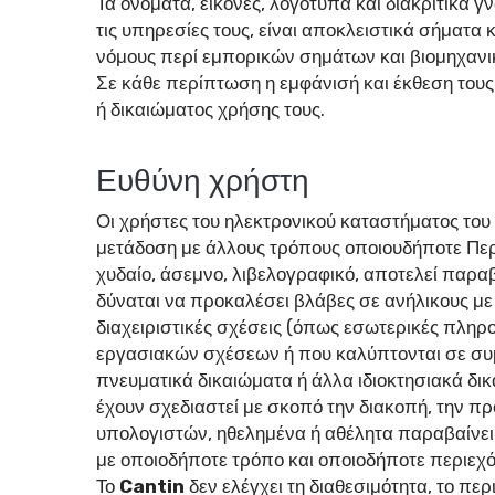
Τα ονόματα, εικόνες, λογότυπα και διακριτικά
τις υπηρεσίες τους, είναι αποκλειστικά σήματα 
νόμους περί εμπορικών σημάτων και βιομηχανικ
Σε κάθε περίπτωση η εμφάνισή και έκθεση τους
ή δικαιώματος χρήσης τους.
Ευθύνη χρήστη
Οι χρήστες του ηλεκτρονικού καταστήματος του
μετάδοση με άλλους τρόπους οποιουδήποτε Περι
χυδαίο, άσεμνο, λιβελογραφικό, αποτελεί παραβί
δύναται να προκαλέσει βλάβες σε ανήλικους με 
διαχειριστικές σχέσεις (όπως εσωτερικές πληρ
εργασιακών σχέσεων ή που καλύπτονται σε συμφ
πνευματικά δικαιώματα ή άλλα ιδιοκτησιακά δικ
έχουν σχεδιαστεί με σκοπό την διακοπή, την π
υπολογιστών, ηθελημένα ή αθέλητα παραβαίνει τ
με οποιοδήποτε τρόπο και οποιοδήποτε περιε
Το
Cantin
δεν ελέγχει τη διαθεσιμότητα, το π