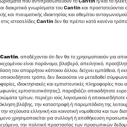
 γνωρίσματα που αντιπροσωπεύουν το
Cantin
ή/και το ηλεκτ
και διακριτικά γνωρίσματα του
Cantin
και προστατεύονται απ
ής και πνευματικής ιδιοκτησίας και αθεμίτου ανταγωνισμού
 στις ιστοσελίδες
Cantin
δεν θα πρέπει κατά κανένα τρόπο
Cantin
, αποδέχονται ότι δεν θα το χρησιμοποιούν για απ
εχομένου είναι παράνομο, βλαβερό, απειλητικό, προσβλητι
αση του απορρήτου κάποιου άλλου, δείχνει εμπάθεια, ή εκφρ
οποιονδήποτε τρόπο, δεν δικαιούται να μεταδοθεί σύμφωνα 
οφορίες, ιδιοκτησιακές και εμπιστευτικές πληροφορίες πο
ωνίες εμπιστευτικότητας), παραβιάζει οποιαδήποτε ευρεσ
αιώματα τρίτων, περιέχει ιούς λογισμικού ή οποιουσδήποτε
ρόκληση βλάβης, την καταστροφή ή παρεμπόδιση της λειτουρ
ην ισχύουσα ελληνική και κοινοτική νομοθεσία και των δια
χόμενο χρησιμοποιείται για συλλογή ή αποθήκευση προσω
εριεχόμενο, την πολιτική προστασίας των προσωπικών δεδομ