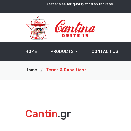
Best choice for quality food on the road
HOME
PRODUCTS
CONTACT US
Home
Terms & Conditions
Cantin
.gr