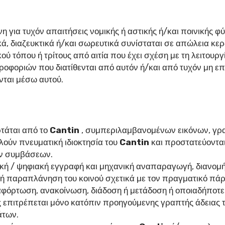
η για τυχόν απαιτήσεις νομικής ή αστικής ή/και ποινικής φύσ
τικά, διαζευκτικά ή/και σωρευτικά συνίσταται σε απώλεια κ
ού τόπου ή τρίτους από αιτία που έχει σχέση με τη λειτουργ
ροφοριών που διατίθενται από αυτόν ή/και από τυχόν μη ε
νται μέσω αυτού.
ρτάται από το
Cantin
, συμπεριλαμβανομένων εικόνων, γρα
ούν πνευματική ιδιοκτησία του
Cantin
και προστατεύονται 
νών συμβάσεων.
κή / ψηφιακή εγγραφή και μηχανική αναπαραγωγή, διανομή
 παραπλάνηση του κοινού σχετικά με τον πραγματικό πάρ
φόρτωση, ανακοίνωση, διάδοση ή μετάδοση ή οποιαδήποτε 
ς επιτρέπεται μόνο κατόπιν προηγούμενης γραπτής άδειας 
άτων.