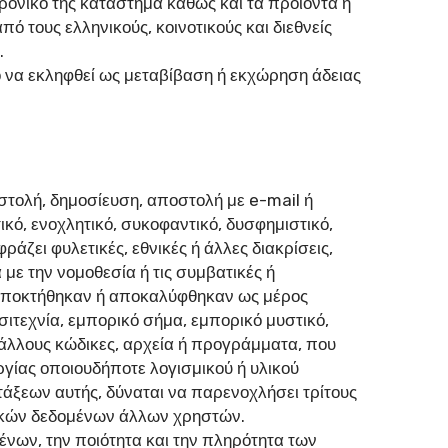
ρονικό της κατάστημα καθώς και τα προϊόντα ή
ό τους ελληνικούς, κοινοτικούς και διεθνείς
.
 να εκληφθεί ως μεταβίβαση ή εκχώρηση άδειας
οστολή, δημοσίευση, αποστολή με e-mail ή
κό, ενοχλητικό, συκοφαντικό, δυσφημιστικό,
άζει φυλετικές, εθνικές ή άλλες διακρίσεις,
με την νομοθεσία ή τις συμβατικές ή
υ αποκτήθηκαν ή αποκαλύφθηκαν ως μέρος
ιτεχνία, εμπορικό σήμα, εμπορικό μυστικό,
 άλλους κώδικες, αρχεία ή προγράμματα, που
γίας οποιουδήποτε λογισμικού ή υλικού
τάξεων αυτής, δύναται να παρενοχλήσει τρίτους
πικών δεδομένων άλλων χρηστών.
ένων, την ποιότητα και την πληρότητα των