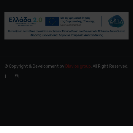
© Copyright & Development by
Diavlos group
. All Right Reserved.