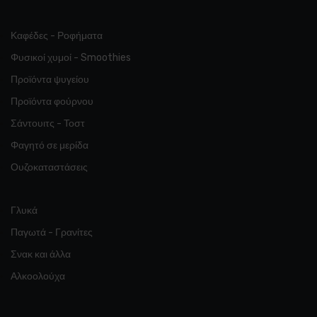
Καφέδες - Ροφήματα
Φυσικοί χυμοί - Smoothies
Προϊόντα ψυγείου
Προϊόντα φούρνου
Σάντουιτς - Τοστ
Φαγητό σε μερίδα
Ουζοκαταστάσεις
Γλυκά
Παγωτά - Γρανίτες
Σνακ και άλλα
Αλκοολούχα