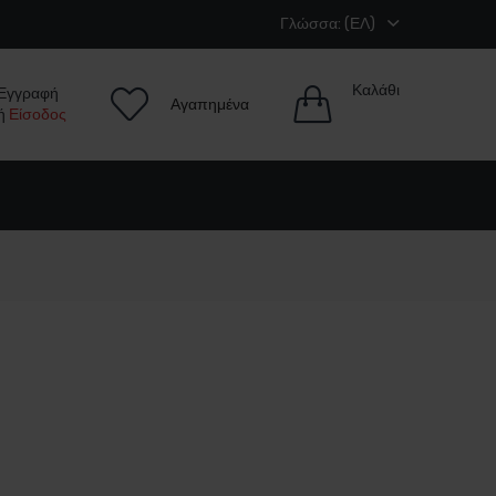
Γλώσσα: (ΕΛ)
Καλάθι
Εγγραφή
Αγαπημένα
ή
Είσοδος