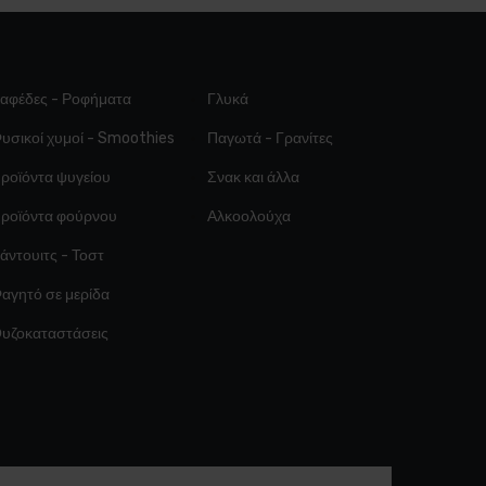
αφέδες - Ροφήματα
Γλυκά
υσικοί χυμοί - Smoothies
Παγωτά - Γρανίτες
ροϊόντα ψυγείου
Σνακ και άλλα
ροϊόντα φούρνου
Αλκοολούχα
άντουιτς - Τοστ
αγητό σε μερίδα
υζοκαταστάσεις