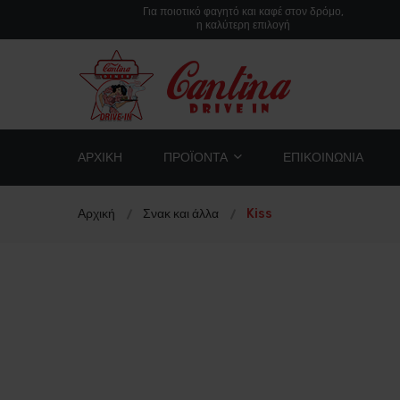
Για ποιοτικό φαγητό και καφέ στον δρόμο,
η καλύτερη επιλογή
ΑΡΧΙΚΉ
ΠΡΟΪΌΝΤΑ
ΕΠΙΚΟΙΝΩΝΊΑ
Αρχική
Σνακ και άλλα
Kiss