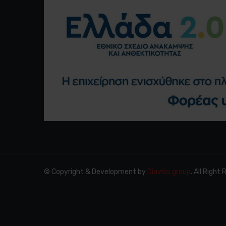
© Copyright & Development by
Diavlos group
. All Right