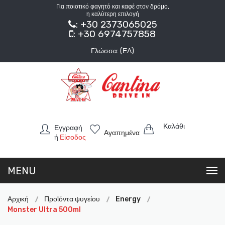
Για ποιοτικό φαγητό και καφέ στον δρόμο,
η καλύτερη επιλογή
: +30 2373065025
: +30 6974757858
Γλώσσα: (ΕΛ)
Καλάθι
Εγγραφή
Αγαπημένα
ή
Είσοδος
Αρχική
Προϊόντα ψυγείου
Energy
Monster Ultra 500ml