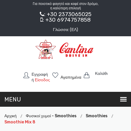
Για ποιοτικό φαγητό και καφέ στον δρόμο,
η καλύτερη επιλογή
: +30 2373065025
: +30 6974757858
Γλώσσα: (ΕΛ)
Καλάθι
Εγγραφή
Αγαπημένα
ή
Είσοδος
Αρχική
Φυσικοί χυμοί - Smoothies
Smoothies
Smoothie Mix 8